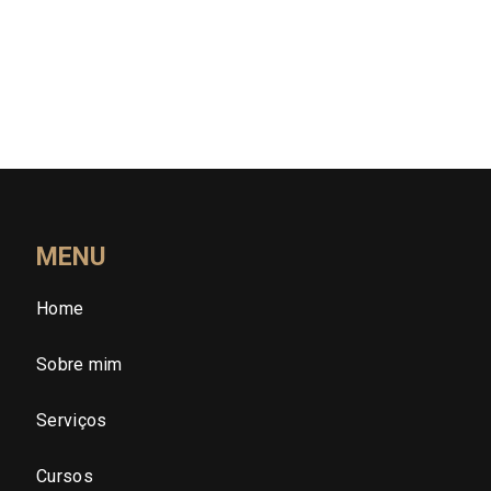
Rio Grande do Sul (RS)
Rondônia (RO)
Roraima (RR)
Santa Catarina (SC)
MENU
Home
São Paulo (SP)
Sobre mim
São Paulo - Região Central
Serviços
São Paulo - Zona Norte
Cursos