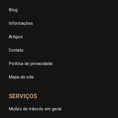
São Paulo - Zona Oeste
Blog
São Paulo - Zona Sul
Informações
São Paulo - Zona Leste
Artigos
Contato
São Paulo - Grande SP
Política de privacidade
Sergipe (SE)
Mapa do site
Tocantins (TO)
SERVIÇOS
Brasilia (DF)
Multas de trânsito em geral