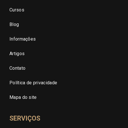
São Paulo - Zona Norte
Cursos
São Paulo - Zona Oeste
Blog
São Paulo - Zona Sul
Informações
São Paulo - Zona Leste
Artigos
Contato
São Paulo - Grande SP
Política de privacidade
Sergipe (SE)
Mapa do site
Tocantins (TO)
SERVIÇOS
Brasilia (DF)