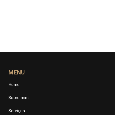
Rio Grande do Norte (RN)
Rio Grande do Sul (RS)
Rondônia (RO)
Roraima (RR)
Santa Catarina (SC)
MENU
Home
São Paulo (SP)
Sobre mim
São Paulo - Região Central
Serviços