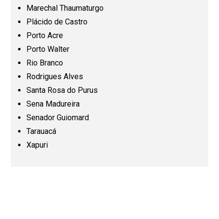
Mato Grosso do Sul (MS)
Marechal Thaumaturgo
Plácido de Castro
Minas Gerais (MG)
Porto Acre
Porto Walter
Pará (PA)
Rio Branco
Rodrigues Alves
Paraíba (PB)
Santa Rosa do Purus
Sena Madureira
Senador Guiomard
Paraná (PR)
Tarauacá
Xapuri
Pernambuco (PE)
Piauí (PI)
Rio de Janeiro (RJ)