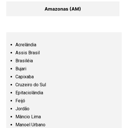
Amazonas (AM)
Bahia (BA)
Ceará (CE)
Acrelândia
Assis Brasil
Espírito Santo (ES)
Brasiléia
Bujari
Capixaba
Goiás (GO)
Cruzeiro do Sul
Epitaciolândia
Maranhão (MA)
Feijó
Jordão
Mato Grosso (MT)
Mâncio Lima
Manoel Urbano