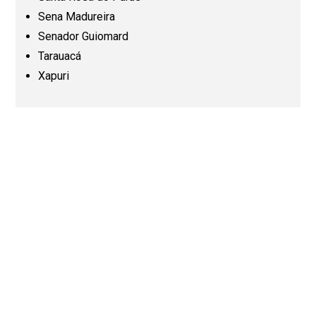
Sena Madureira
Senador Guiomard
Paraná (PR)
Tarauacá
Xapuri
Pernambuco (PE)
Piauí (PI)
Rio de Janeiro (RJ)
Rio Grande do Norte (RN)
Rio Grande do Sul (RS)
Rondônia (RO)