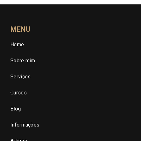
Roraima (RR)
Santa Catarina (SC)
MENU
Home
São Paulo (SP)
Sobre mim
São Paulo - Região Central
Serviços
São Paulo - Zona Norte
Cursos
São Paulo - Zona Oeste
Blog
São Paulo - Zona Sul
Informações
São Paulo - Zona Leste
Artigos