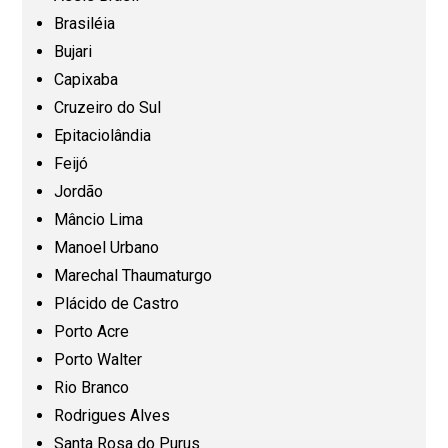
Espírito Santo (ES)
Brasiléia
Bujari
Capixaba
Goiás (GO)
Cruzeiro do Sul
Epitaciolândia
Maranhão (MA)
Feijó
Jordão
Mato Grosso (MT)
Mâncio Lima
Manoel Urbano
Mato Grosso do Sul (MS)
Marechal Thaumaturgo
Plácido de Castro
Minas Gerais (MG)
Porto Acre
Porto Walter
Pará (PA)
Rio Branco
Rodrigues Alves
Paraíba (PB)
Santa Rosa do Purus