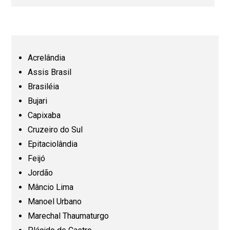
Bahia (BA)
Ceará (CE)
Acrelândia
Assis Brasil
Espírito Santo (ES)
Brasiléia
Bujari
Capixaba
Goiás (GO)
Cruzeiro do Sul
Epitaciolândia
Maranhão (MA)
Feijó
Jordão
Mato Grosso (MT)
Mâncio Lima
Manoel Urbano
Mato Grosso do Sul (MS)
Marechal Thaumaturgo