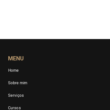
Rio Grande do Sul (RS)
Rondônia (RO)
Roraima (RR)
Santa Catarina (SC)
MENU
Home
São Paulo (SP)
Sobre mim
São Paulo - Região Central
Serviços
São Paulo - Zona Norte
Cursos