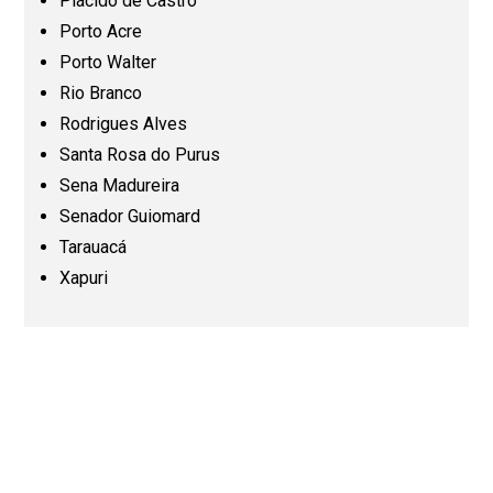
Plácido de Castro
Minas Gerais (MG)
Porto Acre
Porto Walter
Pará (PA)
Rio Branco
Rodrigues Alves
Paraíba (PB)
Santa Rosa do Purus
Sena Madureira
Senador Guiomard
Paraná (PR)
Tarauacá
Xapuri
Pernambuco (PE)
Piauí (PI)
Rio de Janeiro (RJ)
Rio Grande do Norte (RN)