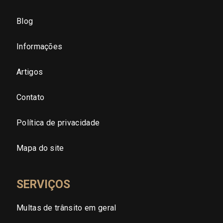
São Paulo - Zona Oeste
Blog
São Paulo - Zona Sul
Informações
São Paulo - Zona Leste
Artigos
Contato
São Paulo - Grande SP
Política de privacidade
Sergipe (SE)
Mapa do site
Tocantins (TO)
SERVIÇOS
Brasilia (DF)
Multas de trânsito em geral