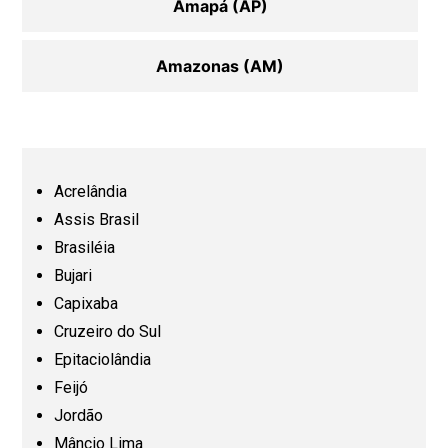
Amapá (AP)
Amazonas (AM)
Bahia (BA)
Ceará (CE)
Acrelândia
Assis Brasil
Espírito Santo (ES)
Brasiléia
Bujari
Capixaba
Goiás (GO)
Cruzeiro do Sul
Epitaciolândia
Maranhão (MA)
Feijó
Jordão
Mato Grosso (MT)
Mâncio Lima