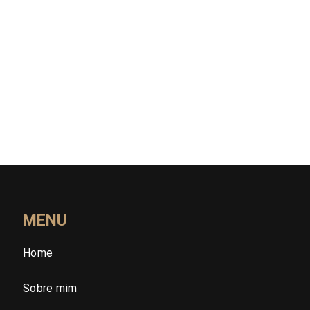
Rio de Janeiro (RJ)
Rio Grande do Norte (RN)
Rio Grande do Sul (RS)
Rondônia (RO)
Roraima (RR)
Santa Catarina (SC)
MENU
Home
São Paulo (SP)
Sobre mim
São Paulo - Região Central