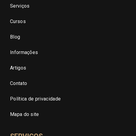
Serviços
São Paulo - Zona Norte
Cursos
São Paulo - Zona Oeste
Blog
São Paulo - Zona Sul
Informações
São Paulo - Zona Leste
Artigos
Contato
São Paulo - Grande SP
Política de privacidade
Sergipe (SE)
Mapa do site
Tocantins (TO)