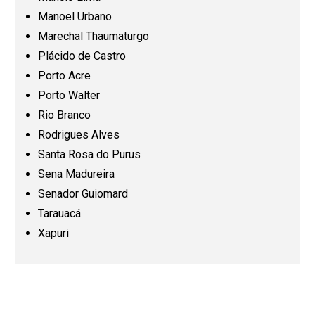
Manoel Urbano
Mato Grosso do Sul (MS)
Marechal Thaumaturgo
Plácido de Castro
Minas Gerais (MG)
Porto Acre
Porto Walter
Pará (PA)
Rio Branco
Rodrigues Alves
Paraíba (PB)
Santa Rosa do Purus
Sena Madureira
Senador Guiomard
Paraná (PR)
Tarauacá
Xapuri
Pernambuco (PE)
Piauí (PI)