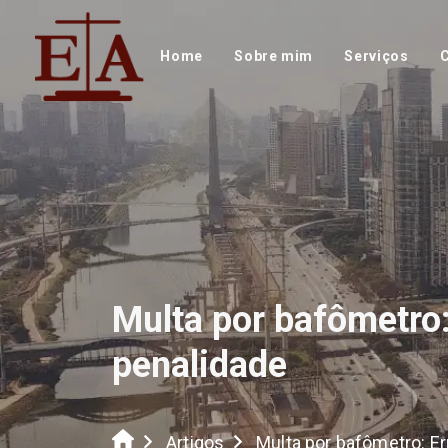
Home
Sobre mim
Serviços
Multa por bafômetro:
penalidade
Artigos
Multa por bafômetro: Er