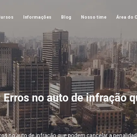
Cursos
Informações
Blog
Nosso time
Área do C
 Erros no auto de infração 
ros no auto de infração que podem cancelar a penalida