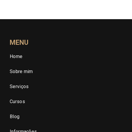
Rondônia (RO)
Roraima (RR)
Santa Catarina (SC)
MENU
Home
São Paulo (SP)
Sobre mim
São Paulo - Região Central
Serviços
São Paulo - Zona Norte
Cursos
São Paulo - Zona Oeste
Blog
São Paulo - Zona Sul
Informações