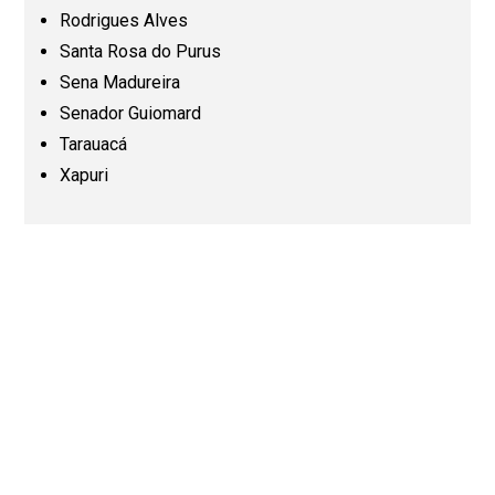
Rodrigues Alves
Paraíba (PB)
Santa Rosa do Purus
Sena Madureira
Senador Guiomard
Paraná (PR)
Tarauacá
Xapuri
Pernambuco (PE)
Piauí (PI)
Rio de Janeiro (RJ)
Rio Grande do Norte (RN)
Rio Grande do Sul (RS)