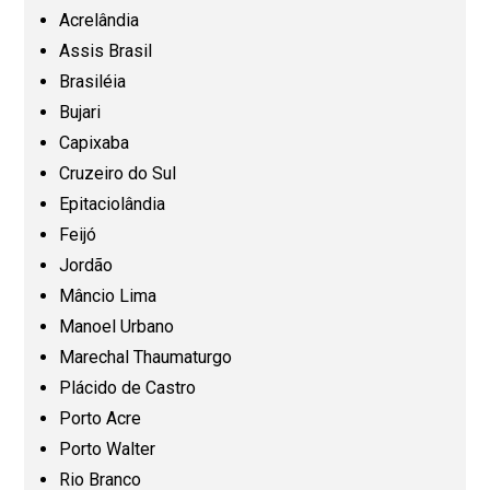
Ceará (CE)
Acrelândia
Assis Brasil
Espírito Santo (ES)
Brasiléia
Bujari
Capixaba
Goiás (GO)
Cruzeiro do Sul
Epitaciolândia
Maranhão (MA)
Feijó
Jordão
Mato Grosso (MT)
Mâncio Lima
Manoel Urbano
Mato Grosso do Sul (MS)
Marechal Thaumaturgo
Plácido de Castro
Minas Gerais (MG)
Porto Acre
Porto Walter
Pará (PA)
Rio Branco