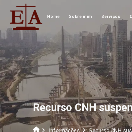
Home
Sobre mim
Serviços
Recurso CNH suspe
Informações
Recurso CNH su