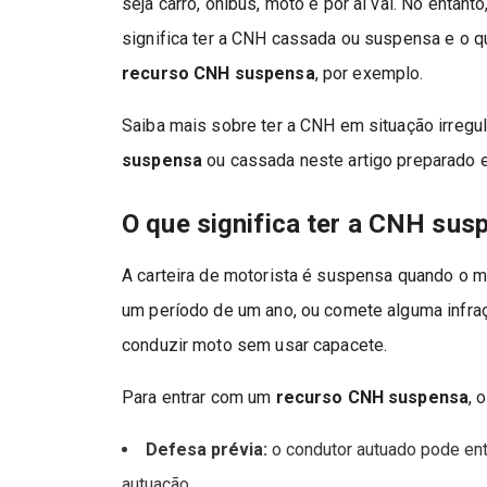
seja carro, ônibus, moto e por aí vai. No enta
significa ter a CNH cassada ou suspensa e o q
recurso CNH suspensa
, por exemplo.
Saiba mais sobre ter a CNH em situação irregu
suspensa
ou cassada neste artigo preparado e
O que significa ter a CNH sus
A carteira de motorista é suspensa quando o m
um período de um ano, ou comete alguma infraç
conduzir moto sem usar capacete.
Para entrar com um
recurso CNH suspensa
, 
Defesa prévia:
o condutor autuado pode entr
autuação.