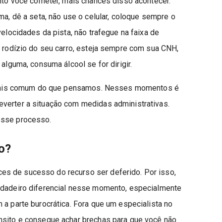
sito você cometer, mais chances disso acontecer.
ma, dê a seta, não use o celular, coloque sempre o
velocidades da pista, não trafegue na faixa de
o rodízio do seu carro, esteja sempre com sua CNH,
 alguma, consuma álcool se for dirigir.
 é mais comum do que pensamos. Nesses momentos é
verter a situação com medidas administrativas.
esse processo.
o?
s de sucesso do recurso ser deferido. Por isso,
erdadeiro diferencial nesse momento, especialmente
 a parte burocrática. Fora que um especialista no
nsito e consegue achar brechas para que você não