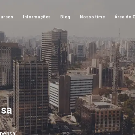
Cursos
Informações
Blog
Nosso time
Área do C
nsa
spensa