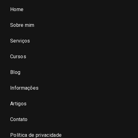
Home
São Paulo (SP)
Sobre mim
São Paulo - Região Central
Serviços
São Paulo - Zona Norte
Cursos
São Paulo - Zona Oeste
Blog
São Paulo - Zona Sul
Informações
São Paulo - Zona Leste
Artigos
Contato
São Paulo - Grande SP
Política de privacidade