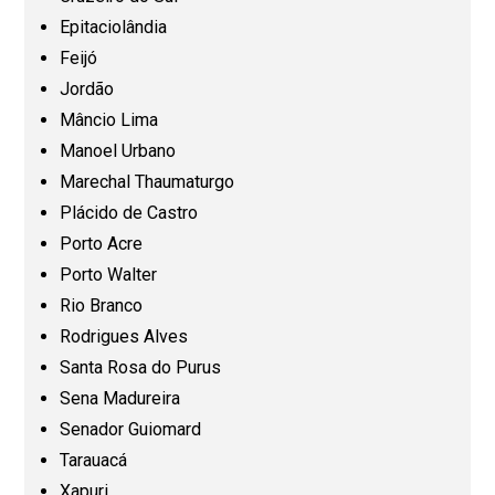
Epitaciolândia
Maranhão (MA)
Feijó
Jordão
Mato Grosso (MT)
Mâncio Lima
Manoel Urbano
Mato Grosso do Sul (MS)
Marechal Thaumaturgo
Plácido de Castro
Minas Gerais (MG)
Porto Acre
Porto Walter
Pará (PA)
Rio Branco
Rodrigues Alves
Paraíba (PB)
Santa Rosa do Purus
Sena Madureira
Senador Guiomard
Paraná (PR)
Tarauacá
Xapuri