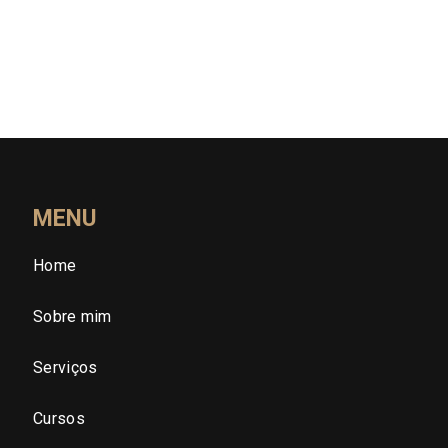
Rio Grande do Sul (RS)
Rondônia (RO)
Roraima (RR)
Santa Catarina (SC)
MENU
Home
São Paulo (SP)
Sobre mim
São Paulo - Região Central
Serviços
São Paulo - Zona Norte
Cursos