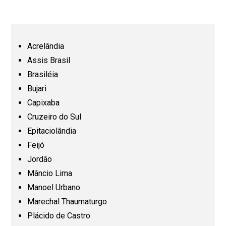
Bahia (BA)
Ceará (CE)
Acrelândia
Assis Brasil
Espírito Santo (ES)
Brasiléia
Bujari
Capixaba
Goiás (GO)
Cruzeiro do Sul
Epitaciolândia
Maranhão (MA)
Feijó
Jordão
Mato Grosso (MT)
Mâncio Lima
Manoel Urbano
Mato Grosso do Sul (MS)
Marechal Thaumaturgo
Plácido de Castro
Minas Gerais (MG)