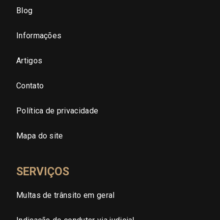
São Paulo - Zona Oeste
Blog
São Paulo - Zona Sul
Informações
São Paulo - Zona Leste
Artigos
Contato
São Paulo - Grande SP
Política de privacidade
Sergipe (SE)
Mapa do site
Tocantins (TO)
SERVIÇOS
Brasilia (DF)
Multas de trânsito em geral