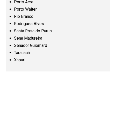
Porto Acre
Porto Walter
Pará (PA)
Rio Branco
Rodrigues Alves
Paraíba (PB)
Santa Rosa do Purus
Sena Madureira
Senador Guiomard
Paraná (PR)
Tarauacá
Xapuri
Pernambuco (PE)
Piauí (PI)
Rio de Janeiro (RJ)
Rio Grande do Norte (RN)