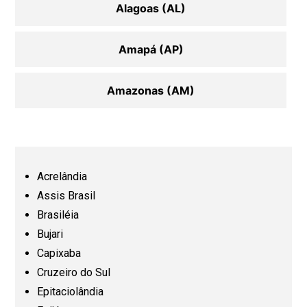
Alagoas (AL)
Amapá (AP)
Amazonas (AM)
Bahia (BA)
Ceará (CE)
Acrelândia
Assis Brasil
Espírito Santo (ES)
Brasiléia
Bujari
Capixaba
Goiás (GO)
Cruzeiro do Sul
Epitaciolândia
Maranhão (MA)