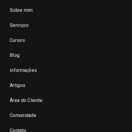
Sobre mim
São Paulo - Região Central
Serviços
São Paulo - Zona Norte
Cursos
São Paulo - Zona Oeste
Blog
São Paulo - Zona Sul
Informações
São Paulo - Zona Leste
Artigos
Área do Cliente
São Paulo - Grande SP
Comunidade
Sergipe (SE)
Contato