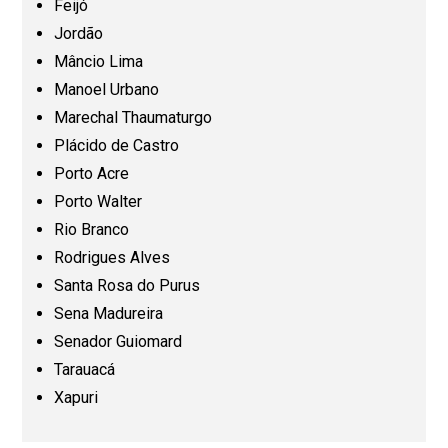
Feijó
Jordão
Mato Grosso (MT)
Mâncio Lima
Manoel Urbano
Mato Grosso do Sul (MS)
Marechal Thaumaturgo
Plácido de Castro
Minas Gerais (MG)
Porto Acre
Porto Walter
Pará (PA)
Rio Branco
Rodrigues Alves
Paraíba (PB)
Santa Rosa do Purus
Sena Madureira
Senador Guiomard
Paraná (PR)
Tarauacá
Xapuri
Pernambuco (PE)