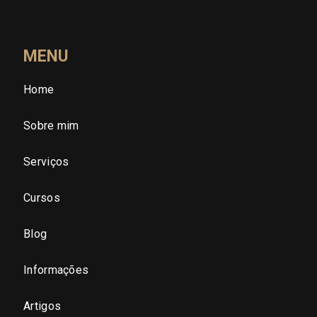
Roraima (RR)
Santa Catarina (SC)
MENU
Home
São Paulo (SP)
Sobre mim
São Paulo - Região Central
Serviços
São Paulo - Zona Norte
Cursos
São Paulo - Zona Oeste
Blog
São Paulo - Zona Sul
Informações
São Paulo - Zona Leste
Artigos