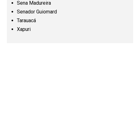
Sena Madureira
Senador Guiomard
Paraná (PR)
Tarauacá
Xapuri
Pernambuco (PE)
Piauí (PI)
Rio de Janeiro (RJ)
Rio Grande do Norte (RN)
Rio Grande do Sul (RS)
Rondônia (RO)