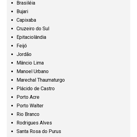
Espírito Santo (ES)
Brasiléia
Bujari
Capixaba
Goiás (GO)
Cruzeiro do Sul
Epitaciolândia
Maranhão (MA)
Feijó
Jordão
Mato Grosso (MT)
Mâncio Lima
Manoel Urbano
Mato Grosso do Sul (MS)
Marechal Thaumaturgo
Plácido de Castro
Minas Gerais (MG)
Porto Acre
Porto Walter
Pará (PA)
Rio Branco
Rodrigues Alves
Paraíba (PB)
Santa Rosa do Purus