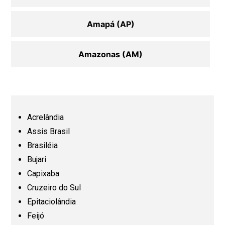
Amapá (AP)
Amazonas (AM)
Bahia (BA)
Ceará (CE)
Acrelândia
Assis Brasil
Espírito Santo (ES)
Brasiléia
Bujari
Capixaba
Goiás (GO)
Cruzeiro do Sul
Epitaciolândia
Maranhão (MA)
Feijó