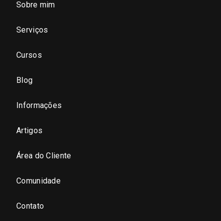
Sobre mim
São Paulo - Região Central
Serviços
São Paulo - Zona Norte
Cursos
São Paulo - Zona Oeste
Blog
São Paulo - Zona Sul
Informações
São Paulo - Zona Leste
Artigos
Área do Cliente
São Paulo - Grande SP
Comunidade
Sergipe (SE)
Contato
Tocantins (TO)