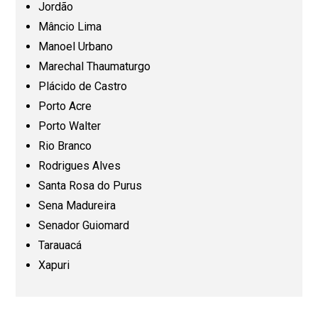
Jordão
Mato Grosso (MT)
Mâncio Lima
Manoel Urbano
Mato Grosso do Sul (MS)
Marechal Thaumaturgo
Plácido de Castro
Minas Gerais (MG)
Porto Acre
Porto Walter
Pará (PA)
Rio Branco
Rodrigues Alves
Paraíba (PB)
Santa Rosa do Purus
Sena Madureira
Senador Guiomard
Paraná (PR)
Tarauacá
Xapuri
Pernambuco (PE)
Piauí (PI)