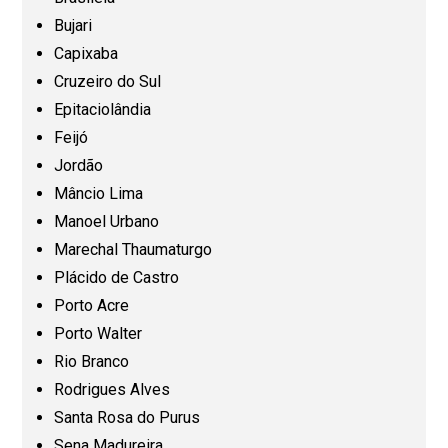
Bujari
Capixaba
Goiás (GO)
Cruzeiro do Sul
Epitaciolândia
Maranhão (MA)
Feijó
Jordão
Mato Grosso (MT)
Mâncio Lima
Manoel Urbano
Mato Grosso do Sul (MS)
Marechal Thaumaturgo
Plácido de Castro
Minas Gerais (MG)
Porto Acre
Porto Walter
Pará (PA)
Rio Branco
Rodrigues Alves
Paraíba (PB)
Santa Rosa do Purus
Sena Madureira