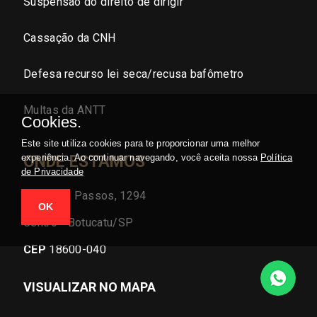
Suspensão do direito de dirigir
Cassação da CNH
Defesa recurso lei seca/recusa bafômetro
Multas da ANTT
Cookies.
Este site utiliza cookies para te proporcionar uma melhor
experiência. Ao continuar navegando, você aceita nossa
Política
ONDE ESTAMOS
de Privacidade
Rua João Passos, 1294
OK
Centro - Botucatu/SP
CEP
18600-040
VISUALIZAR NO MAPA