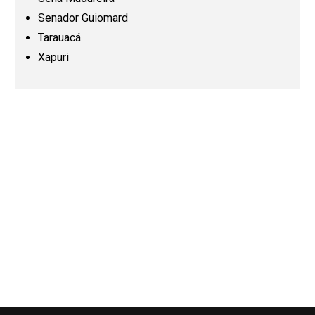
Senador Guiomard
Paraná (PR)
Tarauacá
Xapuri
Pernambuco (PE)
Piauí (PI)
Rio de Janeiro (RJ)
Rio Grande do Norte (RN)
Rio Grande do Sul (RS)
Rondônia (RO)
Roraima (RR)