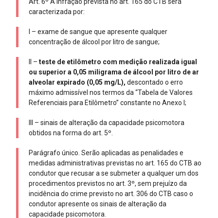
Art. 6º A infração prevista no art. 165 do CTB será
caracterizada por:
I – exame de sangue que apresente qualquer
concentração de álcool por litro de sangue;
II –
teste de etilômetro com medição realizada igual
ou superior a 0,05 miligrama de álcool por litro de ar
alveolar expirado (0,05 mg/L),
descontado o erro
máximo admissível nos termos da “Tabela de Valores
Referenciais para Etilômetro” constante no Anexo I;
III – sinais de alteração da capacidade psicomotora
obtidos na forma do art. 5º.
Parágrafo único. Serão aplicadas as penalidades e
medidas administrativas previstas no art. 165 do CTB ao
condutor que recusar a se submeter a qualquer um dos
procedimentos previstos no art. 3º, sem prejuízo da
incidência do crime previsto no art. 306 do CTB caso o
condutor apresente os sinais de alteração da
capacidade psicomotora.