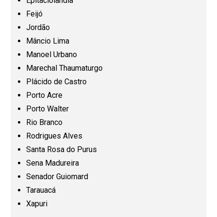
Epitaciolândia
Maranhão (MA)
Feijó
Jordão
Mato Grosso (MT)
Mâncio Lima
Manoel Urbano
Mato Grosso do Sul (MS)
Marechal Thaumaturgo
Plácido de Castro
Minas Gerais (MG)
Porto Acre
Porto Walter
Pará (PA)
Rio Branco
Rodrigues Alves
Paraíba (PB)
Santa Rosa do Purus
Sena Madureira
Senador Guiomard
Paraná (PR)
Tarauacá
Xapuri
Pernambuco (PE)