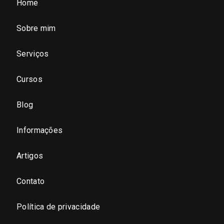
Home
São Paulo (SP)
Sobre mim
São Paulo - Região Central
Serviços
São Paulo - Zona Norte
Cursos
São Paulo - Zona Oeste
Blog
São Paulo - Zona Sul
Informações
São Paulo - Zona Leste
Artigos
Contato
São Paulo - Grande SP
Política de privacidade
Sergipe (SE)