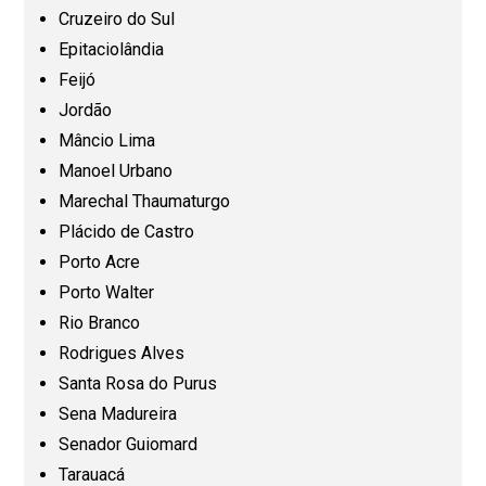
Cruzeiro do Sul
Epitaciolândia
Maranhão (MA)
Feijó
Jordão
Mato Grosso (MT)
Mâncio Lima
Manoel Urbano
Mato Grosso do Sul (MS)
Marechal Thaumaturgo
Plácido de Castro
Minas Gerais (MG)
Porto Acre
Porto Walter
Pará (PA)
Rio Branco
Rodrigues Alves
Paraíba (PB)
Santa Rosa do Purus
Sena Madureira
Senador Guiomard
Paraná (PR)
Tarauacá