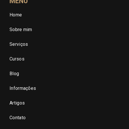
MENU
Home
São Paulo (SP)
Sobre mim
São Paulo - Região Central
Serviços
São Paulo - Zona Norte
Cursos
São Paulo - Zona Oeste
Blog
São Paulo - Zona Sul
Informações
São Paulo - Zona Leste
Artigos
Contato
São Paulo - Grande SP