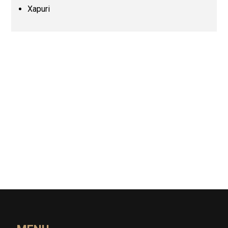
Xapuri
Pernambuco (PE)
Piauí (PI)
Rio de Janeiro (RJ)
Rio Grande do Norte (RN)
Rio Grande do Sul (RS)
Rondônia (RO)
Roraima (RR)
Santa Catarina (SC)