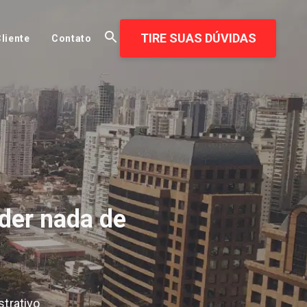
TIRE SUAS DÚVIDAS
liente
Contato
der nada de
trativo