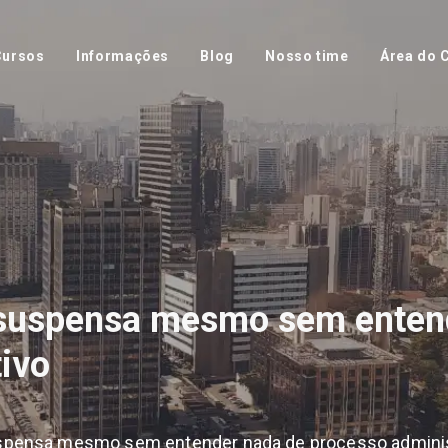
Cursos
Informações
Blog
Nosso time
Área do C
suspensa mesmo sem enten
ivo
pensa mesmo sem entender nada de processo adminis