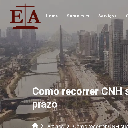
Home
Sobre mim
Serviços
Como recorrer CNH s
prazo
Artigos
Como recorrer CNH susp