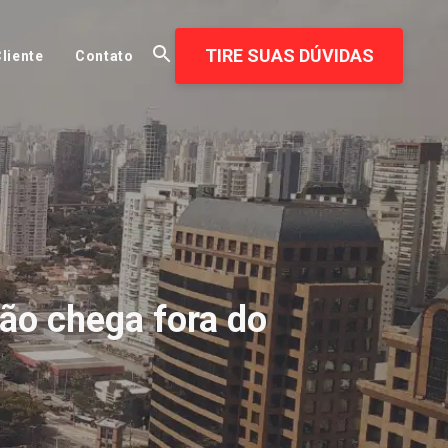
TIRE SUAS DÚVIDAS
liente
Contato
ão chega fora do