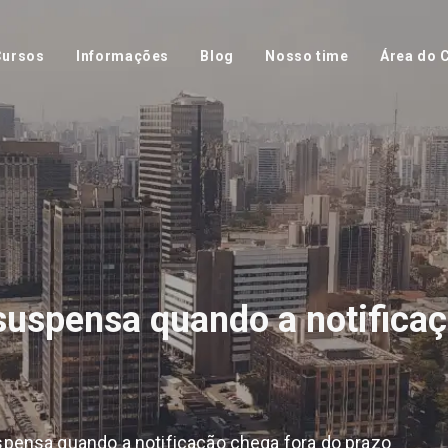
Cursos
Informações
Blog
Nosso time
Área do C
uspensa quando a notificaç
ensa quando a notificação chega fora do prazo