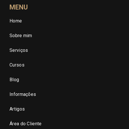
Santa Catarina (SC)
MENU
Home
São Paulo (SP)
Sobre mim
São Paulo - Região Central
Serviços
São Paulo - Zona Norte
Cursos
São Paulo - Zona Oeste
Blog
São Paulo - Zona Sul
Informações
São Paulo - Zona Leste
Artigos
Área do Cliente
São Paulo - Grande SP