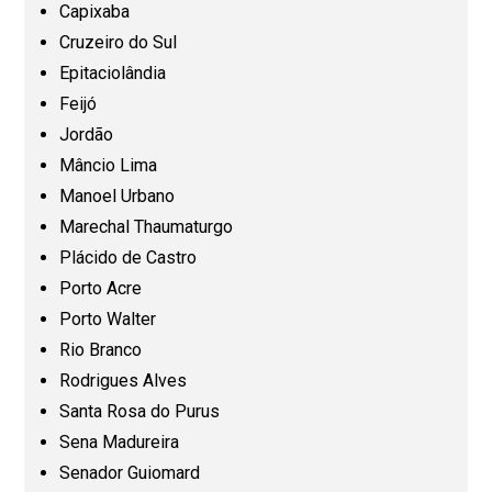
Capixaba
Goiás (GO)
Cruzeiro do Sul
Epitaciolândia
Maranhão (MA)
Feijó
Jordão
Mato Grosso (MT)
Mâncio Lima
Manoel Urbano
Mato Grosso do Sul (MS)
Marechal Thaumaturgo
Plácido de Castro
Minas Gerais (MG)
Porto Acre
Porto Walter
Pará (PA)
Rio Branco
Rodrigues Alves
Paraíba (PB)
Santa Rosa do Purus
Sena Madureira
Senador Guiomard
Paraná (PR)