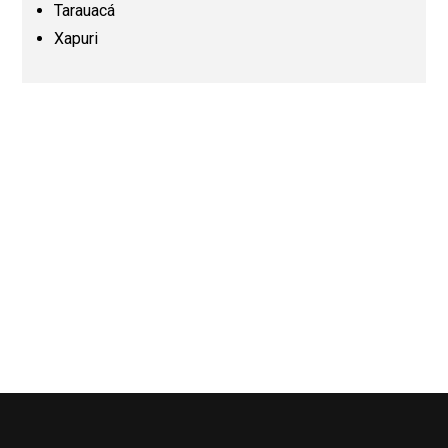
Tarauacá
Xapuri
Pernambuco (PE)
Piauí (PI)
Rio de Janeiro (RJ)
Rio Grande do Norte (RN)
Rio Grande do Sul (RS)
Rondônia (RO)
Roraima (RR)