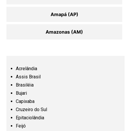
Amapá (AP)
Amazonas (AM)
Bahia (BA)
Ceará (CE)
Acrelândia
Assis Brasil
Espírito Santo (ES)
Brasiléia
Bujari
Capixaba
Goiás (GO)
Cruzeiro do Sul
Epitaciolândia
Maranhão (MA)
Feijó