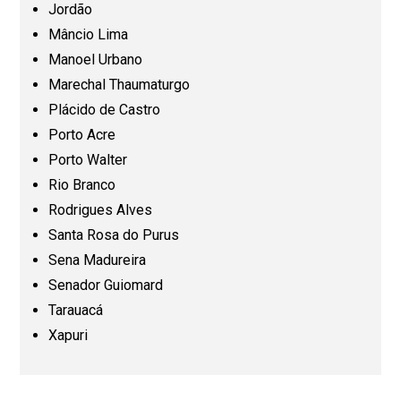
Jordão
Mato Grosso (MT)
Mâncio Lima
Manoel Urbano
Mato Grosso do Sul (MS)
Marechal Thaumaturgo
Plácido de Castro
Minas Gerais (MG)
Porto Acre
Porto Walter
Pará (PA)
Rio Branco
Rodrigues Alves
Paraíba (PB)
Santa Rosa do Purus
Sena Madureira
Senador Guiomard
Paraná (PR)
Tarauacá
Xapuri
Pernambuco (PE)
Piauí (PI)