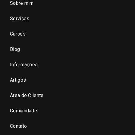
Sobre mim
São Paulo - Região Central
Serviços
São Paulo - Zona Norte
Cursos
São Paulo - Zona Oeste
Blog
São Paulo - Zona Sul
Informações
São Paulo - Zona Leste
Artigos
Área do Cliente
São Paulo - Grande SP
Comunidade
Sergipe (SE)
Contato
Tocantins (TO)