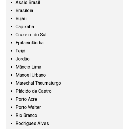
Assis Brasil
Espírito Santo (ES)
Brasiléia
Bujari
Capixaba
Goiás (GO)
Cruzeiro do Sul
Epitaciolândia
Maranhão (MA)
Feijó
Jordão
Mato Grosso (MT)
Mâncio Lima
Manoel Urbano
Mato Grosso do Sul (MS)
Marechal Thaumaturgo
Plácido de Castro
Minas Gerais (MG)
Porto Acre
Porto Walter
Pará (PA)
Rio Branco
Rodrigues Alves