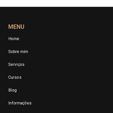
Roraima (RR)
Santa Catarina (SC)
MENU
Home
São Paulo (SP)
Sobre mim
São Paulo - Região Central
Serviços
São Paulo - Zona Norte
Cursos
São Paulo - Zona Oeste
Blog
São Paulo - Zona Sul
Informações