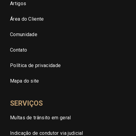
São Paulo - Zona Leste
Artigos
Área do Cliente
São Paulo - Grande SP
Comunidade
Sergipe (SE)
Contato
Tocantins (TO)
Política de privacidade
Brasilia (DF)
Mapa do site
SERVIÇOS
Multas de trânsito em geral
Indicação de condutor via judicial