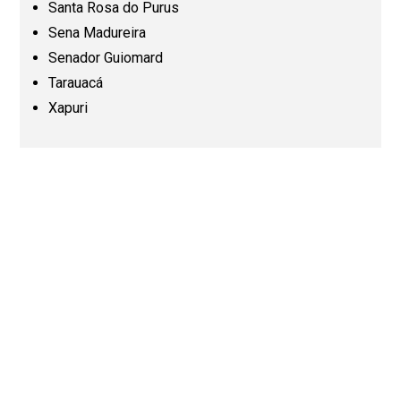
Paraíba (PB)
Santa Rosa do Purus
Sena Madureira
Senador Guiomard
Paraná (PR)
Tarauacá
Xapuri
Pernambuco (PE)
Piauí (PI)
Rio de Janeiro (RJ)
Rio Grande do Norte (RN)
Rio Grande do Sul (RS)
Rondônia (RO)