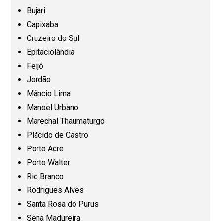
Bujari
Capixaba
Goiás (GO)
Cruzeiro do Sul
Epitaciolândia
Maranhão (MA)
Feijó
Jordão
Mato Grosso (MT)
Mâncio Lima
Manoel Urbano
Mato Grosso do Sul (MS)
Marechal Thaumaturgo
Plácido de Castro
Minas Gerais (MG)
Porto Acre
Porto Walter
Pará (PA)
Rio Branco
Rodrigues Alves
Paraíba (PB)
Santa Rosa do Purus
Sena Madureira