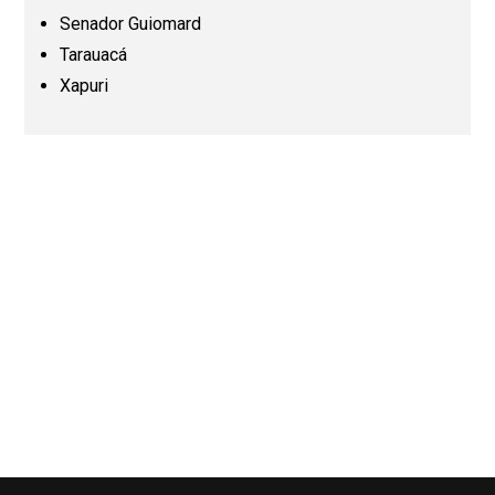
Senador Guiomard
Paraná (PR)
Tarauacá
Xapuri
Pernambuco (PE)
Piauí (PI)
Rio de Janeiro (RJ)
Rio Grande do Norte (RN)
Rio Grande do Sul (RS)
Rondônia (RO)
Roraima (RR)