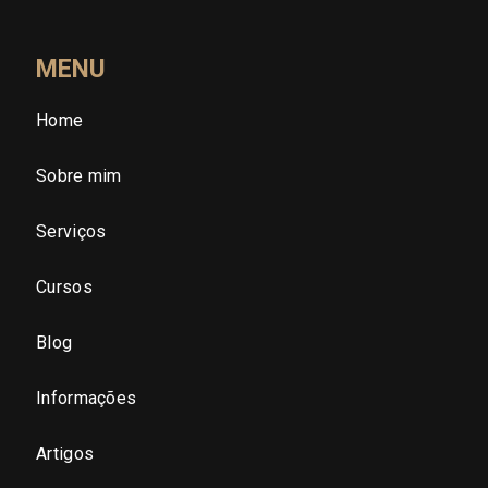
Santa Catarina (SC)
MENU
Home
São Paulo (SP)
Sobre mim
São Paulo - Região Central
Serviços
São Paulo - Zona Norte
Cursos
São Paulo - Zona Oeste
Blog
São Paulo - Zona Sul
Informações
São Paulo - Zona Leste
Artigos