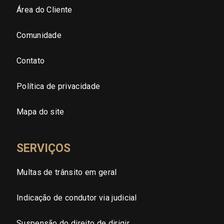
Área do Cliente
São Paulo - Grande SP
Comunidade
Sergipe (SE)
Contato
Tocantins (TO)
Política de privacidade
Brasilia (DF)
Mapa do site
SERVIÇOS
Multas de trânsito em geral
Indicação de condutor via judicial
Suspensão do direito de dirigir