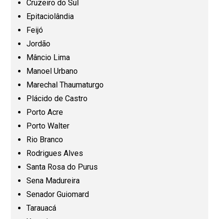
Cruzeiro do Sul
Epitaciolândia
Maranhão (MA)
Feijó
Jordão
Mato Grosso (MT)
Mâncio Lima
Manoel Urbano
Mato Grosso do Sul (MS)
Marechal Thaumaturgo
Plácido de Castro
Minas Gerais (MG)
Porto Acre
Porto Walter
Pará (PA)
Rio Branco
Rodrigues Alves
Paraíba (PB)
Santa Rosa do Purus
Sena Madureira
Senador Guiomard
Paraná (PR)
Tarauacá