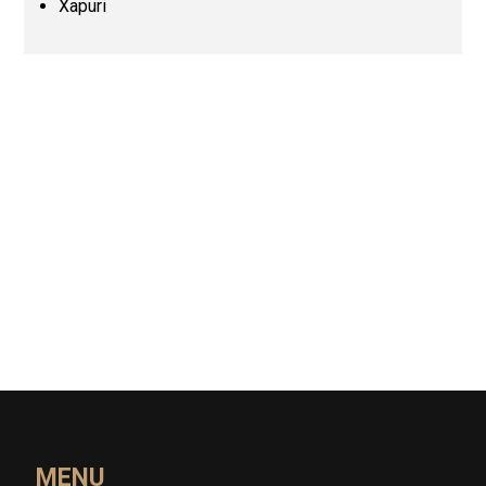
Xapuri
Pernambuco (PE)
Piauí (PI)
Rio de Janeiro (RJ)
Rio Grande do Norte (RN)
Rio Grande do Sul (RS)
Rondônia (RO)
Roraima (RR)
Santa Catarina (SC)
MENU