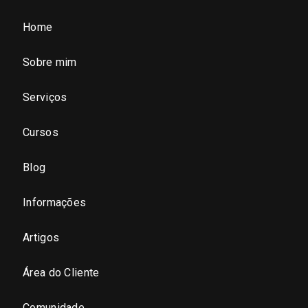
Home
São Paulo (SP)
Sobre mim
São Paulo - Região Central
Serviços
São Paulo - Zona Norte
Cursos
São Paulo - Zona Oeste
Blog
São Paulo - Zona Sul
Informações
São Paulo - Zona Leste
Artigos
Área do Cliente
São Paulo - Grande SP
Comunidade