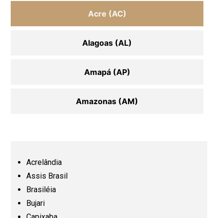
Acre (AC)
Alagoas (AL)
Amapá (AP)
Amazonas (AM)
Bahia (BA)
Ceará (CE)
Acrelândia
Assis Brasil
Espírito Santo (ES)
Brasiléia
Bujari
Capixaba
Goiás (GO)