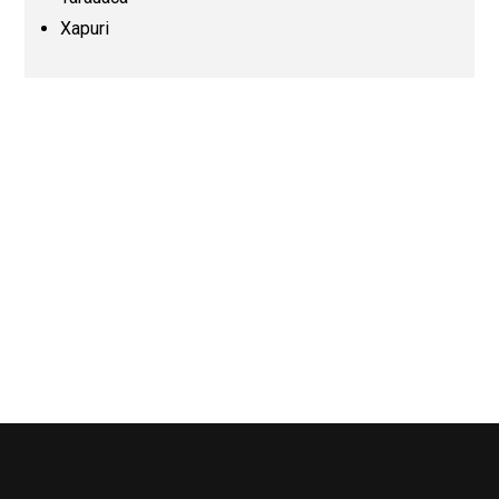
Xapuri
Pernambuco (PE)
Piauí (PI)
Rio de Janeiro (RJ)
Rio Grande do Norte (RN)
Rio Grande do Sul (RS)
Rondônia (RO)
Roraima (RR)