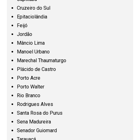
Cruzeiro do Sul
Epitaciolândia
Maranhão (MA)
Feijó
Jordão
Mato Grosso (MT)
Mâncio Lima
Manoel Urbano
Mato Grosso do Sul (MS)
Marechal Thaumaturgo
Plácido de Castro
Minas Gerais (MG)
Porto Acre
Porto Walter
Pará (PA)
Rio Branco
Rodrigues Alves
Paraíba (PB)
Santa Rosa do Purus
Sena Madureira
Senador Guiomard
Paraná (PR)
Tarauacá