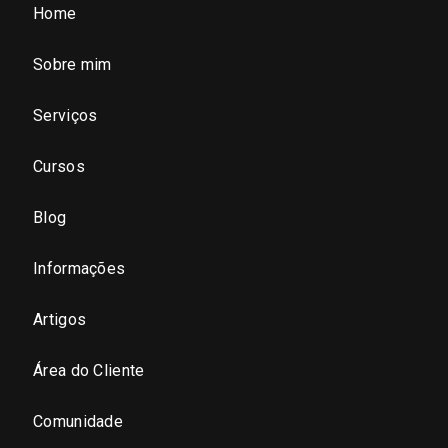
Home
São Paulo (SP)
Sobre mim
São Paulo - Região Central
Serviços
São Paulo - Zona Norte
Cursos
São Paulo - Zona Oeste
Blog
São Paulo - Zona Sul
Informações
São Paulo - Zona Leste
Artigos
Área do Cliente
São Paulo - Grande SP
Comunidade
Sergipe (SE)