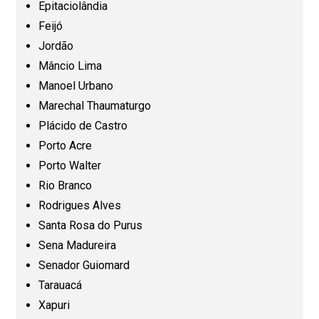
Epitaciolândia
Maranhão (MA)
Feijó
Jordão
Mato Grosso (MT)
Mâncio Lima
Manoel Urbano
Mato Grosso do Sul (MS)
Marechal Thaumaturgo
Plácido de Castro
Minas Gerais (MG)
Porto Acre
Porto Walter
Pará (PA)
Rio Branco
Rodrigues Alves
Paraíba (PB)
Santa Rosa do Purus
Sena Madureira
Senador Guiomard
Paraná (PR)
Tarauacá
Xapuri
Pernambuco (PE)