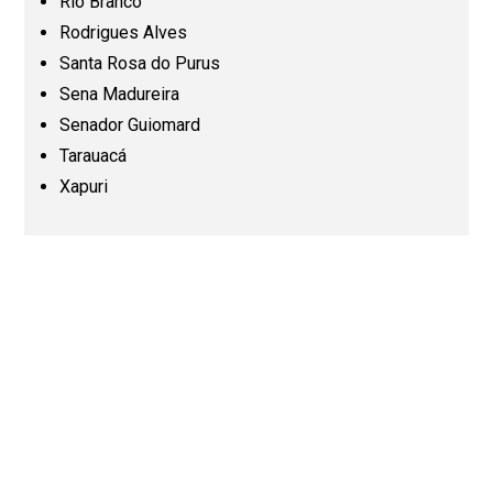
Rio Branco
Rodrigues Alves
Paraíba (PB)
Santa Rosa do Purus
Sena Madureira
Senador Guiomard
Paraná (PR)
Tarauacá
Xapuri
Pernambuco (PE)
Piauí (PI)
Rio de Janeiro (RJ)
Rio Grande do Norte (RN)
Rio Grande do Sul (RS)