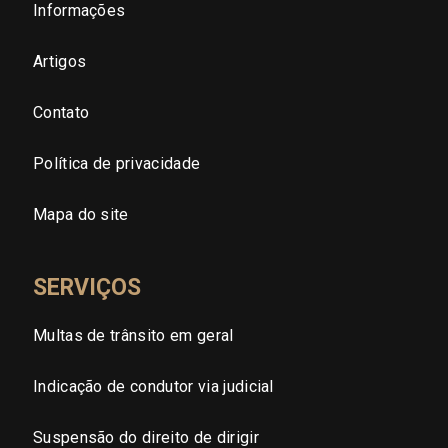
São Paulo - Zona Sul
Informações
São Paulo - Zona Leste
Artigos
Contato
São Paulo - Grande SP
Política de privacidade
Sergipe (SE)
Mapa do site
Tocantins (TO)
SERVIÇOS
Brasilia (DF)
Multas de trânsito em geral
Indicação de condutor via judicial
Suspensão do direito de dirigir