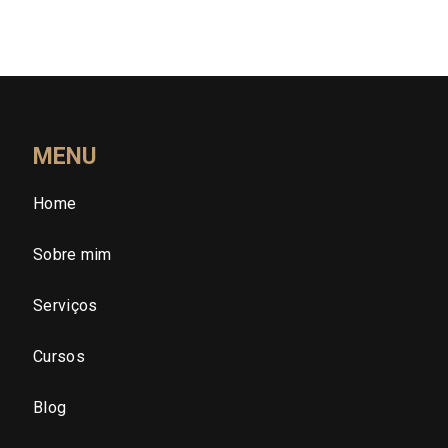
Rondônia (RO)
Roraima (RR)
Santa Catarina (SC)
MENU
Home
São Paulo (SP)
Sobre mim
São Paulo - Região Central
Serviços
São Paulo - Zona Norte
Cursos
São Paulo - Zona Oeste
Blog