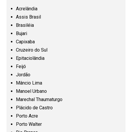
Ceará (CE)
Acrelândia
Assis Brasil
Espírito Santo (ES)
Brasiléia
Bujari
Capixaba
Goiás (GO)
Cruzeiro do Sul
Epitaciolândia
Maranhão (MA)
Feijó
Jordão
Mato Grosso (MT)
Mâncio Lima
Manoel Urbano
Mato Grosso do Sul (MS)
Marechal Thaumaturgo
Plácido de Castro
Minas Gerais (MG)
Porto Acre
Porto Walter
Pará (PA)