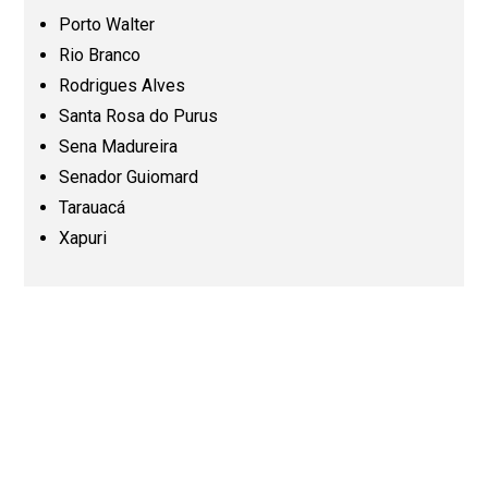
Porto Walter
Pará (PA)
Rio Branco
Rodrigues Alves
Paraíba (PB)
Santa Rosa do Purus
Sena Madureira
Senador Guiomard
Paraná (PR)
Tarauacá
Xapuri
Pernambuco (PE)
Piauí (PI)
Rio de Janeiro (RJ)
Rio Grande do Norte (RN)