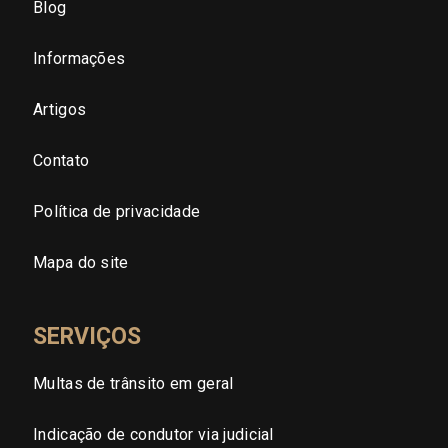
Blog
São Paulo - Zona Sul
Informações
São Paulo - Zona Leste
Artigos
Contato
São Paulo - Grande SP
Política de privacidade
Sergipe (SE)
Mapa do site
Tocantins (TO)
SERVIÇOS
Brasilia (DF)
Multas de trânsito em geral
Indicação de condutor via judicial