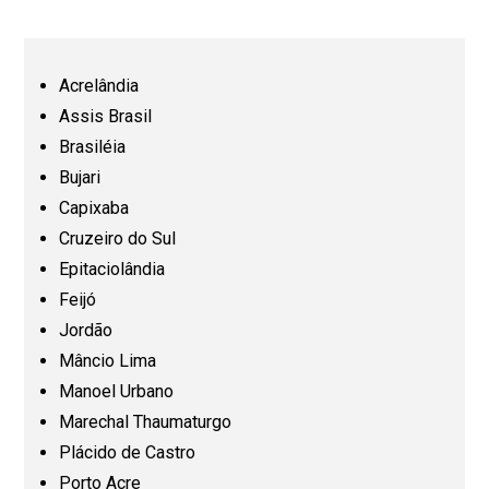
Bahia (BA)
Ceará (CE)
Acrelândia
Assis Brasil
Espírito Santo (ES)
Brasiléia
Bujari
Capixaba
Goiás (GO)
Cruzeiro do Sul
Epitaciolândia
Maranhão (MA)
Feijó
Jordão
Mato Grosso (MT)
Mâncio Lima
Manoel Urbano
Mato Grosso do Sul (MS)
Marechal Thaumaturgo
Plácido de Castro
Minas Gerais (MG)
Porto Acre