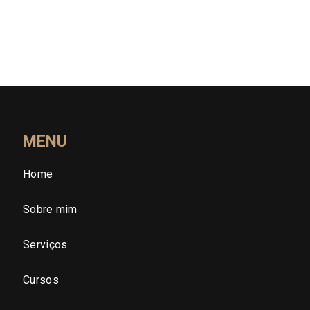
Rio Grande do Sul (RS)
Rondônia (RO)
Roraima (RR)
Santa Catarina (SC)
MENU
Home
São Paulo (SP)
Sobre mim
São Paulo - Região Central
Serviços
São Paulo - Zona Norte
Cursos
São Paulo - Zona Oeste