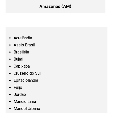
Amazonas (AM)
Bahia (BA)
Ceará (CE)
Acrelândia
Assis Brasil
Espírito Santo (ES)
Brasiléia
Bujari
Capixaba
Goiás (GO)
Cruzeiro do Sul
Epitaciolândia
Maranhão (MA)
Feijó
Jordão
Mato Grosso (MT)
Mâncio Lima
Manoel Urbano
Mato Grosso do Sul (MS)