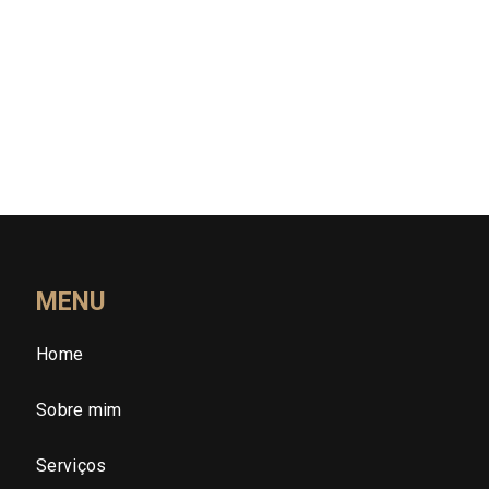
Rio Grande do Norte (RN)
Rio Grande do Sul (RS)
Rondônia (RO)
Roraima (RR)
Santa Catarina (SC)
MENU
Home
São Paulo (SP)
Sobre mim
São Paulo - Região Central
Serviços