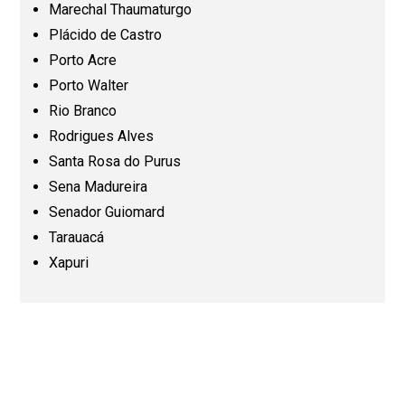
Marechal Thaumaturgo
Plácido de Castro
Minas Gerais (MG)
Porto Acre
Porto Walter
Pará (PA)
Rio Branco
Rodrigues Alves
Paraíba (PB)
Santa Rosa do Purus
Sena Madureira
Senador Guiomard
Paraná (PR)
Tarauacá
Xapuri
Pernambuco (PE)
Piauí (PI)
Rio de Janeiro (RJ)