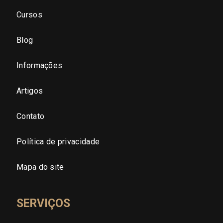
São Paulo - Zona Norte
Cursos
São Paulo - Zona Oeste
Blog
São Paulo - Zona Sul
Informações
São Paulo - Zona Leste
Artigos
Contato
São Paulo - Grande SP
Política de privacidade
Sergipe (SE)
Mapa do site
Tocantins (TO)
SERVIÇOS
Brasilia (DF)