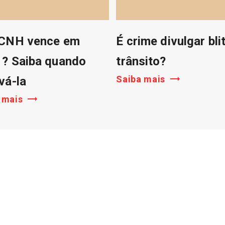
 CNH vence em
É crime divulgar bli
? Saiba quando
trânsito?
Saiba mais
vá-la
 mais