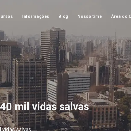
Cursos
Informações
Blog
Nosso time
Área do C
 40 mil vidas salvas
l vidas salvas