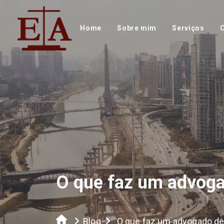
Home
Sobre mim
Serviços
O que faz um advoga
Blog
O que faz um advogado de 