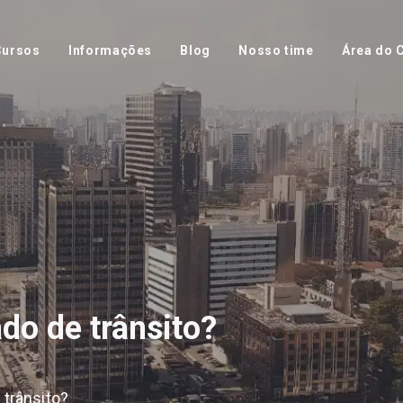
Cursos
Informações
Blog
Nosso time
Área do C
do de trânsito?
trânsito?