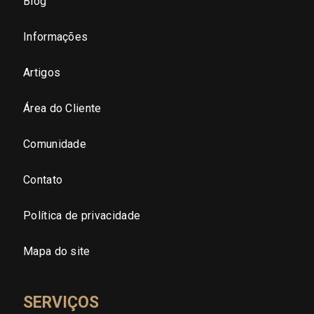
Blog
São Paulo - Zona Sul
Informações
São Paulo - Zona Leste
Artigos
Área do Cliente
São Paulo - Grande SP
Comunidade
Sergipe (SE)
Contato
Tocantins (TO)
Política de privacidade
Brasilia (DF)
Mapa do site
SERVIÇOS