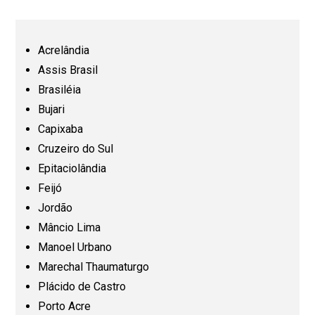
Bahia (BA)
Ceará (CE)
Acrelândia
Assis Brasil
Espírito Santo (ES)
Brasiléia
Bujari
Capixaba
Goiás (GO)
Cruzeiro do Sul
Epitaciolândia
Maranhão (MA)
Feijó
Jordão
Mato Grosso (MT)
Mâncio Lima
Manoel Urbano
Mato Grosso do Sul (MS)
Marechal Thaumaturgo
Plácido de Castro
Minas Gerais (MG)
Porto Acre