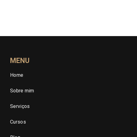
Rio Grande do Sul (RS)
Rondônia (RO)
Roraima (RR)
Santa Catarina (SC)
MENU
Home
São Paulo (SP)
Sobre mim
São Paulo - Região Central
Serviços
São Paulo - Zona Norte
Cursos
São Paulo - Zona Oeste