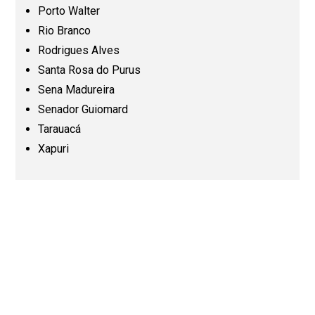
Porto Walter
Pará (PA)
Rio Branco
Rodrigues Alves
Paraíba (PB)
Santa Rosa do Purus
Sena Madureira
Senador Guiomard
Paraná (PR)
Tarauacá
Xapuri
Pernambuco (PE)
Piauí (PI)
Rio de Janeiro (RJ)
Rio Grande do Norte (RN)