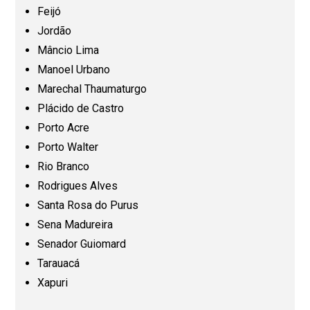
Feijó
Jordão
Mato Grosso (MT)
Mâncio Lima
Manoel Urbano
Mato Grosso do Sul (MS)
Marechal Thaumaturgo
Plácido de Castro
Minas Gerais (MG)
Porto Acre
Porto Walter
Pará (PA)
Rio Branco
Rodrigues Alves
Paraíba (PB)
Santa Rosa do Purus
Sena Madureira
Senador Guiomard
Paraná (PR)
Tarauacá
Xapuri
Pernambuco (PE)