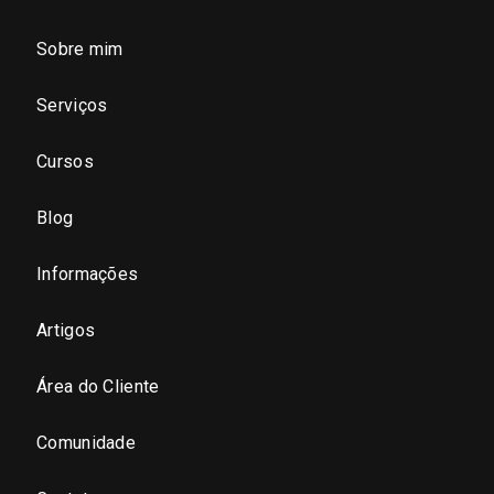
Sobre mim
São Paulo - Região Central
Serviços
São Paulo - Zona Norte
Cursos
São Paulo - Zona Oeste
Blog
São Paulo - Zona Sul
Informações
São Paulo - Zona Leste
Artigos
Área do Cliente
São Paulo - Grande SP
Comunidade
Sergipe (SE)