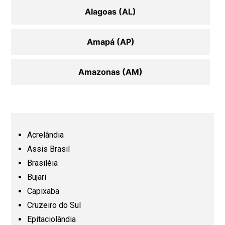
Alagoas (AL)
Amapá (AP)
Amazonas (AM)
Bahia (BA)
Ceará (CE)
Acrelândia
Assis Brasil
Espírito Santo (ES)
Brasiléia
Bujari
Capixaba
Goiás (GO)
Cruzeiro do Sul
Epitaciolândia
Maranhão (MA)