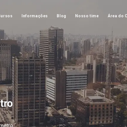
Cursos
Informações
Blog
Nosso time
Área do C
tro
ômetro