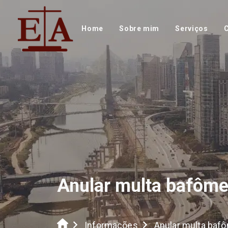
Home
Sobre mim
Serviços
Anular multa bafôme
Informações
Anular multa baf