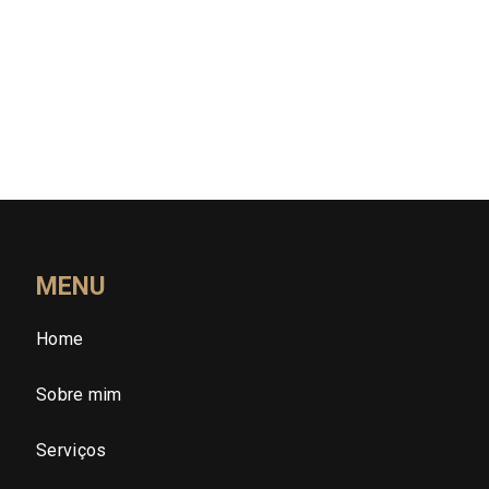
Rio Grande do Norte (RN)
Rio Grande do Sul (RS)
Rondônia (RO)
Roraima (RR)
Santa Catarina (SC)
MENU
Home
São Paulo (SP)
Sobre mim
São Paulo - Região Central
Serviços
São Paulo - Zona Norte