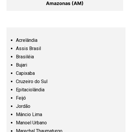
Amazonas (AM)
Bahia (BA)
Ceará (CE)
Acrelândia
Assis Brasil
Espírito Santo (ES)
Brasiléia
Bujari
Capixaba
Goiás (GO)
Cruzeiro do Sul
Epitaciolândia
Maranhão (MA)
Feijó
Jordão
Mato Grosso (MT)
Mâncio Lima
Manoel Urbano
Mato Grosso do Sul (MS)
Marechal Thaumaturgo