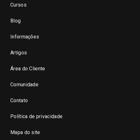
Cursos
São Paulo - Zona Oeste
Blog
São Paulo - Zona Sul
Informações
São Paulo - Zona Leste
Artigos
Área do Cliente
São Paulo - Grande SP
Comunidade
Sergipe (SE)
Contato
Tocantins (TO)
Política de privacidade
Brasilia (DF)
Mapa do site