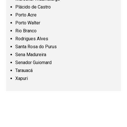
Plácido de Castro
Minas Gerais (MG)
Porto Acre
Porto Walter
Pará (PA)
Rio Branco
Rodrigues Alves
Paraíba (PB)
Santa Rosa do Purus
Sena Madureira
Senador Guiomard
Paraná (PR)
Tarauacá
Xapuri
Pernambuco (PE)
Piauí (PI)
Rio de Janeiro (RJ)