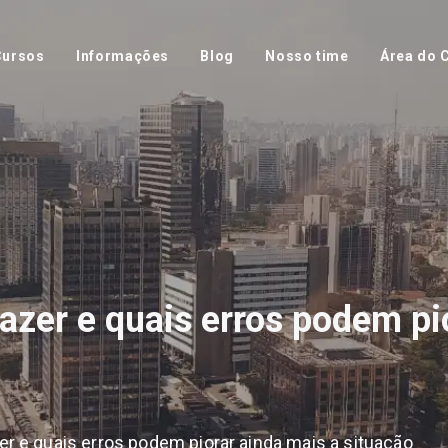
Cursos
Informações
Blog
Nosso time
Área do C
zer e quais erros podem pi
r e quais erros podem piorar ainda mais a situação