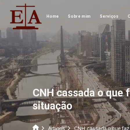
Home
Sobre mim
Serviços
CNH cassada o que fa
situação
Artigos
CNH cassada o que faze